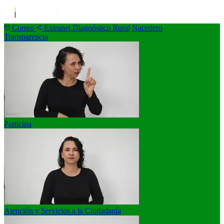
Correo
Extranet
Diagnóstico Rural
Nacedero
Transparencia
Participa
Atención y Servicios a la Ciudadanía