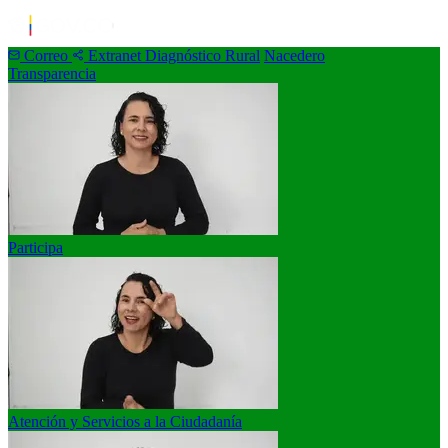
Correo
Extranet
Diagnóstico Rural
Nacedero
Transparencia
Participa
Atención y Servicios a la Ciudadanía