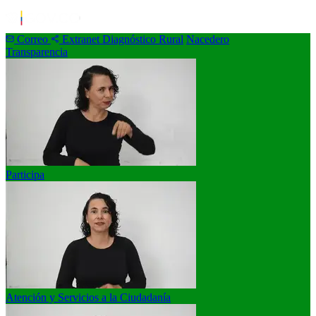
Correo
Extranet
Diagnóstico Rural
Nacedero
Transparencia
Participa
Atención y Servicios a la Ciudadanía