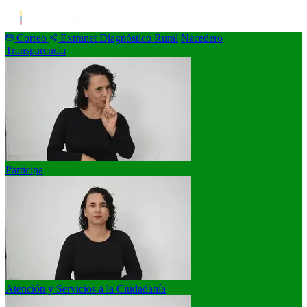
Correo
Extranet
Diagnóstico Rural
Nacedero
Transparencia
Participa
Atención y Servicios a la Ciudadanía