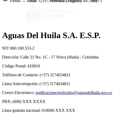
Visitas →
Total:
1219 |
Mensual (August):
64 |
Hoy:
5
Aguas Del Huila S.A. E.S.P.
NIT 800.100.553-2
Dirección: Calle 21 No. 1C - 17 Neiva (Huila) - Colombia
Código Postal: 410010
Teléfono de Contacto: (+57) 3174034811
Línea Anticorrupción: (+57) 3174034811
Correo Electrónico:
notificacionesjudiciales@aguasdelhuila.gov.co
PBX: (608) XXX XXXX
Línea gratuita nacional: 018000 XXX XXX